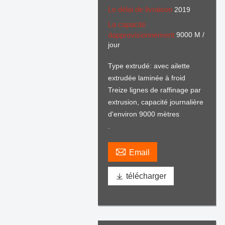
Le délai de livraison
2019
La capacité
dapprovisionnement
9000 M /
jour
Type extrudé: avec ailette
extrudée laminée à froid
Treize lignes de raffinage par
extrusion, capacité journalière
d'environ 9000 mètres
.

Email

télécharger