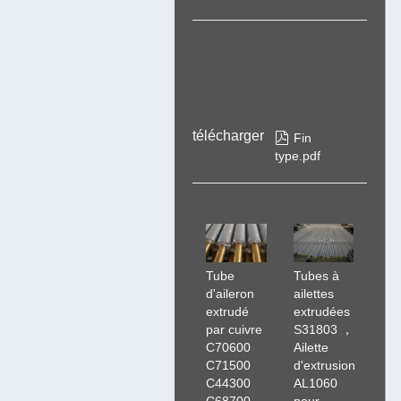
télécharger

Fin
type.pdf
Tube
Tubes à
d'aileron
ailettes
extrudé
extrudées
par cuivre
S31803 ，
C70600
Ailette
C71500
d'extrusion
C44300
AL1060