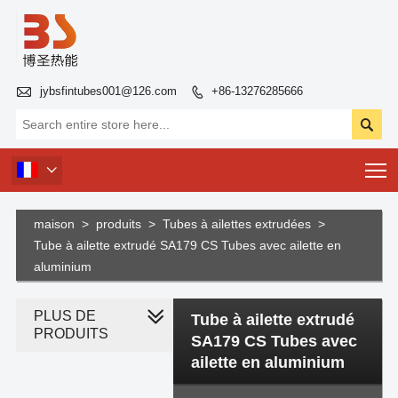

jybsfintubes001@126.com
+86-13276285666


T

maison
>
produits
>
Tubes à ailettes extrudées
>
Tube à ailette extrudé SA179 CS Tubes avec ailette en
aluminium
PLUS DE
Tube à ailette extrudé
PRODUITS
SA179 CS Tubes avec
ailette en aluminium