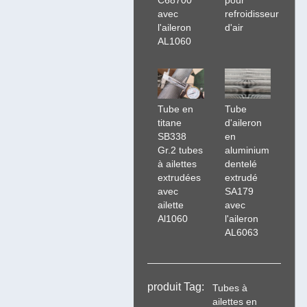
C68700
pour
avec
refroidisseur
l'aileron
d'air
AL1060
Tube en
Tube
titane
d'aileron
SB338
en
Gr.2 tubes
aluminium
à ailettes
dentelé
extrudées
extrudé
avec
SA179
ailette
avec
Al1060
l'aileron
AL6063
produit Tag:
Tubes à
ailettes en