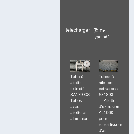
télécharger

Fin
type.pdf
Tube à
Tubes à
ailette
ailettes
extrudé
extrudées
SA179 CS
S31803
Tubes
， Ailette
avec
d'extrusion
ailette en
AL1060
aluminium
pour
refroidisseur
d'air