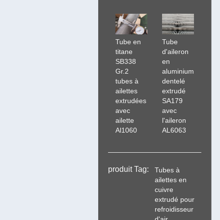
Tube en
Tube
titane
d'aileron
SB338
en
Gr.2
aluminium
tubes à
dentelé
ailettes
extrudé
extrudées
SA179
avec
avec
ailette
l'aileron
Al1060
AL6063
produit Tag:
Tubes à
ailettes en
cuivre
extrudé pour
refroidisseur
d'air