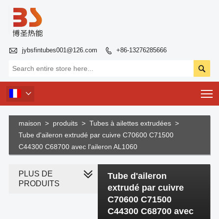

jybsfintubes001@126.com
+86-13276285666


T

maison
>
produits
>
Tubes à ailettes extrudées
>
Tube d'aileron extrudé par cuivre C70600 C71500
C44300 C68700 avec l'aileron AL1060
PLUS DE
Tube d'aileron
PRODUITS
extrudé par cuivre
C70600 C71500
C44300 C68700 avec