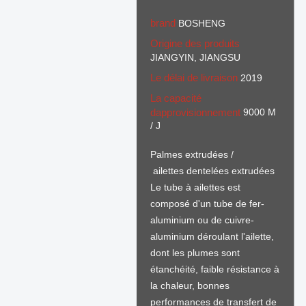
brand
BOSHENG
Origine des produits
JIANGYIN, JIANGSU
Le délai de livraison
2019
La capacité
dapprovisionnement
9000 M
/ J
Palmes extrudées /
ailettes dentelées extrudées
Le tube à ailettes est
composé d'un tube de fer-
aluminium ou de cuivre-
aluminium déroulant l'ailette,
dont les plumes sont
étanchéité, faible résistance à
la chaleur, bonnes
performances de transfert de